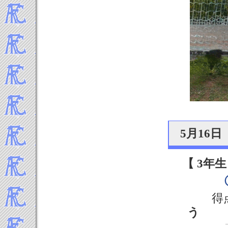
5月16
【 3年生
得
う