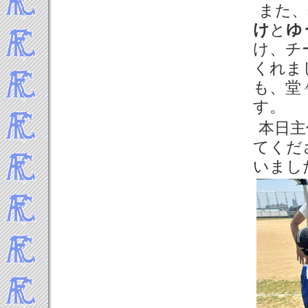
また、
け
と
ゆ
け、チ
くれま
も、堂
す。
本日主
てくだ
いまし