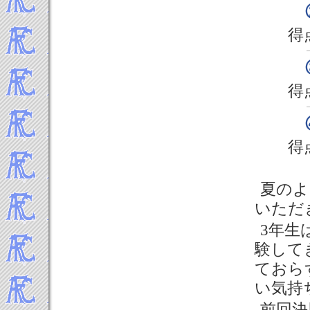
得
得
得
夏のよ
いただ
3年生
験して
ておら
い気持
前回決