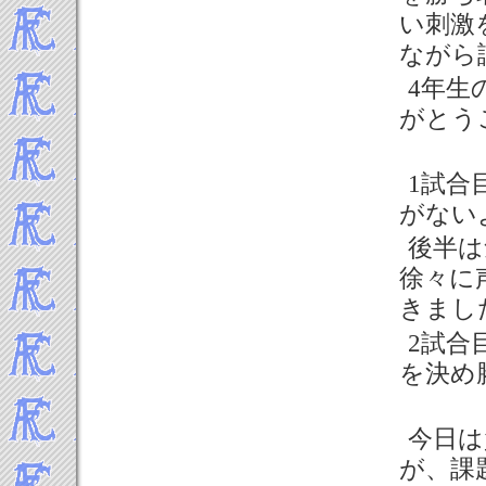
い刺激
ながら
4年生
がとう
1試合
がない
後半は
徐々に
きまし
2試合
を決め
今日は
が、課