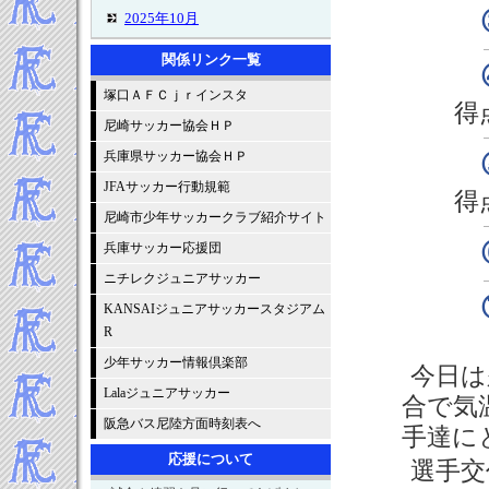
2025年10月
2025年9月
関係リンク一覧
2025年8月
塚口ＡＦＣｊｒインスタ
2025年7月
得
2025年6月
尼崎サッカー協会ＨＰ
2025年5月
兵庫県サッカー協会ＨＰ
2025年4月
JFAサッカー行動規範
得
2025年3月
尼崎市少年サッカークラブ紹介サイト
2025年2月
兵庫サッカー応援団
2025年1月
ニチレクジュニアサッカー
-----2024年 試合結果▼
2024年12月
KANSAIジュニアサッカースタジアム
R
2024年11月
2024年10月
少年サッカー情報倶楽部
今日は
2024年9月
Lalaジュニアサッカー
合で気
2024年8月
阪急バス尼陸方面時刻表へ
手達に
2024年7月
応援について
2024年6月
選手交