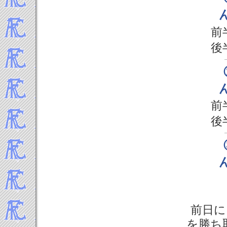
前
後
前
後
前日に
を勝ち