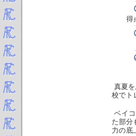
得
真夏を
校でト
ベイコ
た部分
力の底