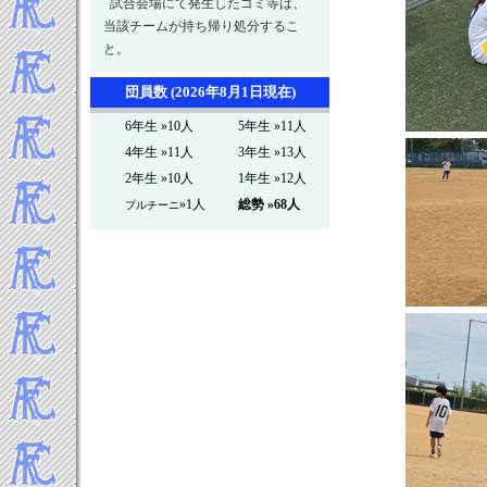
試合会場にて発生したゴミ等は、
2022年11月
当該チームが持ち帰り処分するこ
2022年10月
と。
2022年9月
2022年8月
団員数 (2026年8月1日現在)
2022年7月
6年生 »10人
5年生 »11人
2022年6月
4年生 »11人
3年生 »13人
2022年5月
2年生 »10人
1年生 »12人
2022年4月
»1人
総勢 »68人
プルチーニ
2022年3月
2022年2月
2022年1月
-----2021年 試合結果▼
2021年12月
2021年11月
2021年10月
2021年9月
2021年8月
2021年7月
2021年6月