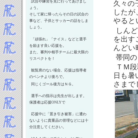
2024年5月
試合や練習を見に行ってあげまし
久々の
2024年4月
ょう。
したが
そして家に帰ったらその日の試合の
2024年3月
やると
事など、子供とサッカーの話をしま
2024年2月
しょう。
しんど
2024年1月
-----2023年 試合結果▼
を出す
「頑張れ」「ナイス」などと選手
2023年12月
を励ます良い応援を。
んどい
2023年11月
また、審判や相手チームに最大限の
帯同の
リスペクトを！
2023年10月
ＴＭ段
2023年9月
観覧席のない場合、応援は指導者
日も暑
2023年8月
のベンチより後ろで。
2023年7月
さまで
同じくゴール後方はＮＧ。
2023年5月
選手への指示は先生が出します。
2023年4月
保護者は応援ONLYで
2023年3月
2023年2月
応援中に「置き引き被害」に遭わ
2023年1月
ないように貴重品の管理などには十
-----2022年 試合結果▼
分注意してください。
2022年12月