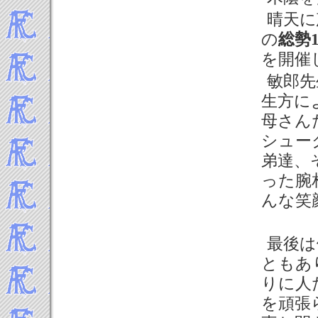
晴天に
の
総勢1
を開催
敏郎先
生方に
母さん
シュー
弟達、
った腕
んな笑
最後は
ともあ
りに人
を頑張