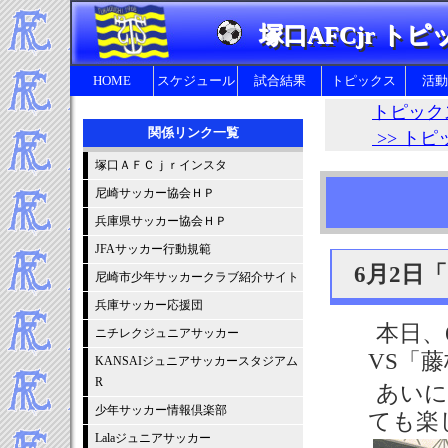
塚口AFCjr トピ
HOME
スケジュール
試合結果
トピックス
活動
トピックス
関係リンク一覧
>> トピ
塚口ＡＦＣｊｒインスタ
尼崎サッカー協会ＨＰ
幼
兵庫県サッカー協会ＨＰ
JFAサッカー行動規範
6月2日「
尼崎市少年サッカークラブ紹介サイト
兵庫サッカー応援団
本日、
ニチレクジュニアサッカー
VS「
KANSAIジュニアサッカースタジアム
R
あいに
少年サッカー情報倶楽部
ても楽
Lalaジュニアサッカー