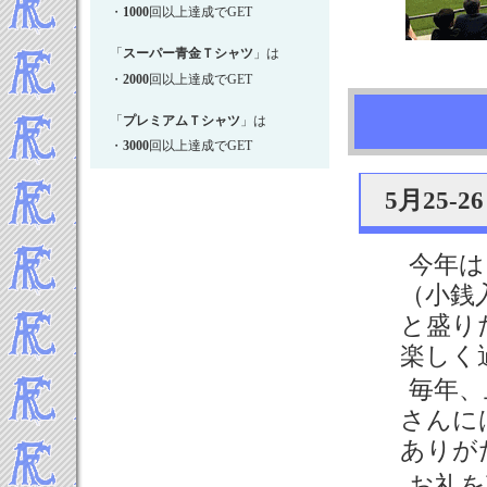
・
1000
回以上達成でGET
2023年9月
2023年8月
「
スーパー青金Ｔシャツ
」は
2023年7月
・
2000
回以上達成でGET
2023年4月
「
プレミアムＴシャツ
」は
2023年3月
・
3000
回以上達成でGET
2023年2月
2023年1月
5月25
-----Topics 2022年▼
2022年12月
2022年11月
今年は
2022年10月
（小銭
2022年9月
と盛り
2022年8月
楽しく
2022年7月
毎年、
2022年6月
2022年5月
さんに
2022年3月
ありが
2022年2月
お礼を