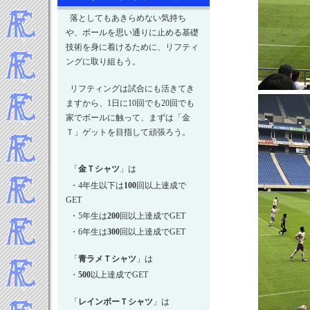
2025年3月
落としてもあきらめない気持ち
2025年2月
や、ボールを思い通りに止める基礎
2025年1月
技術を身に着けるために、リフティ
-----Topics 2024年▼
ングに取り組もう。
2024年12月
リフティングは試合にも活きてき
2024年11月
ますから、1日に10回でも20回でも
2024年10月
家でボールに触って、まずは「金
2024年9月
Ｔ」ゲットを目指して頑張ろう。
2024年8月
2024年6月
「
金Ｔシャツ
」は
2024年5月
・4年生以下は
100
回以上達成で
2024年4月
GET
2024年3月
・5年生は
200
回以上達成でGET
2024年2月
・6年生は
300
回以上達成でGET
2024年1月
-----Topics 2023年▼
「
青ラメＴシャツ
」は
2023年12月
・
500
以上達成でGET
2023年11月
「
レインボーＴシャツ
」は
2023年10月