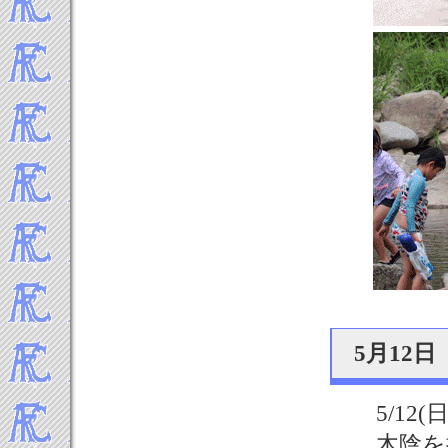
5月12
5/12(日
木陰を