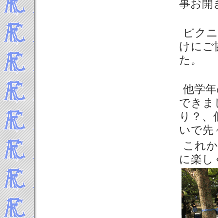
事お開
ピクニ
けにご
た。
他学年
できま
り？、
いで先
これか
に楽し