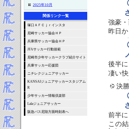
2025年10月
2025年9月
関係リンク一覧
2025年8月
強豪・
塚口ＡＦＣｊｒインスタ
2025年7月
昨日か
2025年6月
尼崎サッカー協会ＨＰ
2025年5月
兵庫県サッカー協会ＨＰ
2025年4月
JFAサッカー行動規範
2025年3月
尼崎市少年サッカークラブ紹介サイト
2025年2月
後半に
兵庫サッカー応援団
2025年1月
凄い快
ニチレクジュニアサッカー
-----2024年 試合結果▼
2024年12月
KANSAIジュニアサッカースタジアム
決勝
R
2024年11月
2024年10月
少年サッカー情報倶楽部
2024年9月
Lalaジュニアサッカー
2024年8月
阪急バス尼陸方面時刻表へ
前半に
2024年7月
2024年6月
この結