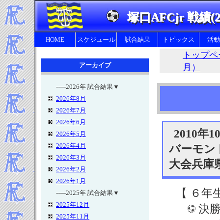
塚口AFCjr 戦績(2
HOME
スケジュール
試合結果
トピックス
活動
トップペ
アーカイブ
月）
-----2026年 試合結果▼
2026年8月
幼
2026年7月
2026年6月
2010年1
2026年5月
2026年4月
バーモン
2026年3月
大会兵庫
2026年2月
2026年1月
【 ６年
-----2025年 試合結果▼
2025年12月
決勝
2025年11月