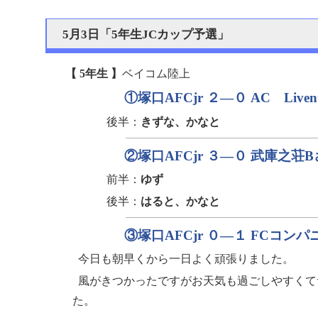
5月3日「5年生JCカップ予選」
【 5年生 】
ベイコム陸上
①塚口AFCjr ２—０ AC Live
後半：
きずな、かなと
②塚口AFCjr ３—０ 武庫之荘
前半：
ゆず
後半：
はると、かなと
③塚口AFCjr ０—１ FCコン
今日も朝早くから一日よく頑張りました。
風がきつかったですがお天気も過ごしやすくて
た。