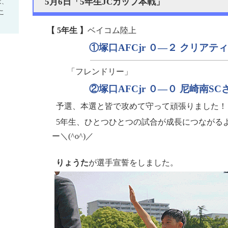
5月6日「5年生JCカップ本戦」
は、
こ
【 5年生 】
ベイコム陸上
①塚口AFCjr ０—２ クリアテ
「フレンドリー」
②塚口AFCjr ０—０ 尼崎南SC
予選、本選と皆で攻めて守って頑張りました！
5年生、ひとつひとつの試合が成長につながる
ー＼(^o^)／
りょうた
が選手宣誓をしました。