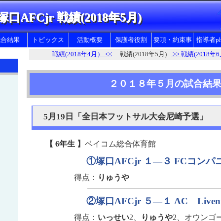
塚口AFCjr 戦績(2018年5月)
試合結果
トピックス
活動概要
保護者役割
要項・約束事
指導者ph
戦績(2018年4月） <<
戦績(2018年5月)
>> 戦績(2018年
練習について
お当番など育成会活動
塚口AFCJr 要綱
試合・遠征について
親のための１０の心得
健康と安全に関して
２０１８年５月の試合結
合宿について
塚口AFC.Jｒ育成会会則
幼児サッカーについて
5月19日「全日本フットサル大会尼崎予選」
ママさんサッカー
【 6年生 】
ベイコム総合体育館
①塚口AFCjr １—３ FCコン
得点：
りゅうや
②塚口AFCjr ５—１ AC Live
得点：
いっせい
2、
りゅうや
2、オウンゴ