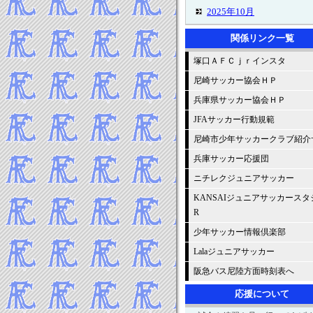
2025年10月
2025年9月
関係リンク一覧
2025年8月
塚口ＡＦＣｊｒインスタ
2025年7月
2025年6月
尼崎サッカー協会ＨＰ
2025年5月
兵庫県サッカー協会ＨＰ
2025年4月
JFAサッカー行動規範
2025年3月
尼崎市少年サッカークラブ紹介
2025年2月
兵庫サッカー応援団
2025年1月
ニチレクジュニアサッカー
-----2024年 試合結果▼
2024年12月
KANSAIジュニアサッカースタ
R
2024年11月
2024年10月
少年サッカー情報倶楽部
2024年9月
Lalaジュニアサッカー
2024年8月
阪急バス尼陸方面時刻表へ
2024年7月
応援について
2024年6月