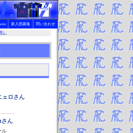
oto
新入団募集
問い合わせ
6月）
見学・体験など
クラブ会費、服装等
果
パニェロさん
ntさん
ール