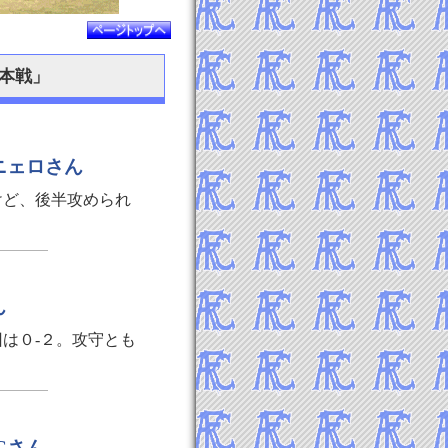
プ本戦」
パニェロさん
けど、後半攻められ
ん
は０-２。攻守とも
Cさん