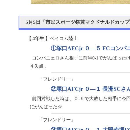
5月5日「市民スポーツ祭兼マクドナルドカッ
【 4年生 】
ベイコム陸上
①塚口AFCjr ０—５ FCコン
コンパニェロさん相手に前半0-1でがんばった
４失点 。
「フレンドリー」
②塚口AFCjr ０—１ 長洲SCさ
前回対戦した時は、０-５で大敗した相手に今回
にがんばった☆
「フレンドリー」
③塚口AFCjr ０—１ 太陽南塚F