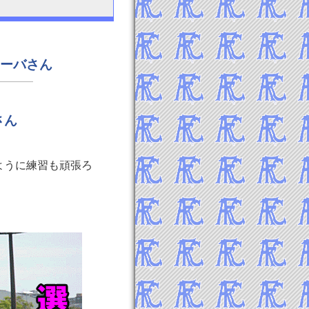
ィーバさん
さん
ように練習も頑張ろ