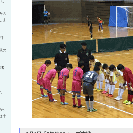
まし
合の
しま
選手
限の
導者
す。
遭わ
は十