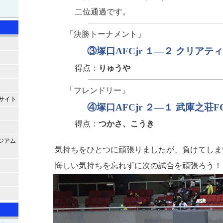
二位通過です。
「決勝トーナメント」
③塚口AFCjr １—２ クリアテ
得点：
りゅうや
「フレンドリー」
サイト
④塚口AFCjr ２—１ 武庫之荘F
得点：
つかさ、こうき
ジアム
気持ちをひとつに頑張りましたが、負けてしま
悔しい気持ちを忘れずに次の試合を頑張ろう！