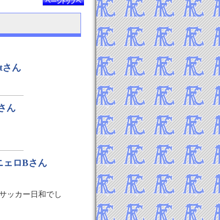
ntさん
Bさん
パニェロBさん
サッカー日和でし