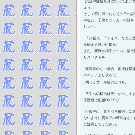
2024年5月
試合や練習を見に行ってあげ
2024年4月
ょう。
そして家に帰ったらその日の試
2024年3月
事など、子供とサッカーの話を
2024年2月
しょう。
2024年1月
-----2023年 試合結果▼
「頑張れ」「ナイス」などと
2023年12月
を励ます良い応援を。
2023年11月
また、審判や相手チームに最大
リスペクトを！
2023年10月
2023年9月
観覧席のない場合、応援は指
2023年8月
のベンチより後ろで。
2023年7月
同じくゴール後方はＮＧ。
2023年5月
選手への指示は先生が出しま
2023年4月
保護者は応援ONLYで
2023年3月
2023年2月
応援中に「置き引き被害」に
2023年1月
ないように貴重品の管理などに
-----2022年 試合結果▼
分注意してください。
2022年12月