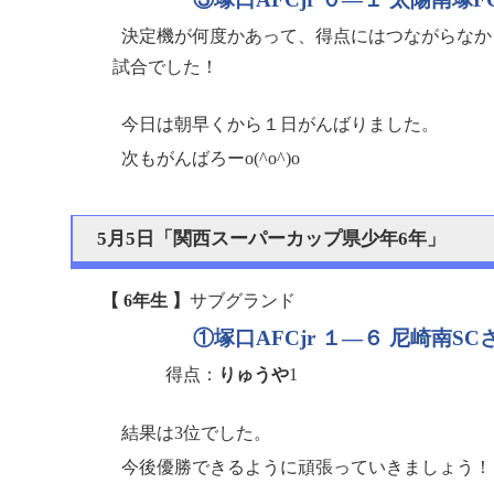
決定機が何度かあって、得点にはつながらなか
試合でした！
今日は朝早くから１日がんばりました。
次もがんばろーo(^o^)o
5月5日「関西スーパーカップ県少年6年」
【 6年生 】
サブグランド
①塚口AFCjr １—６ 尼崎南SC
得点：
りゅうや
1
結果は3位でした。
今後優勝できるように頑張っていきましょう！