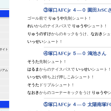
③塚口AFCjr ４—０ 園田JrSC
ゴール前で
りゅうや
先制シュート！
れい
からのナイスパスで
りゅうや
シュート！
りゅうのすけ
からのキックをうけ、
なおき
シュ
いっせい
シュート！
サイト
④塚口AFCjr ５—０ 鴻池さん
そうた
先制シュート！
はるま
からのナイスパスで
いっせい
シュート
ジアム
いっせい
持ち上げ押しこみシュート！
そうた
ドリブルシュート！
なおき
からのコーナーキックをうけ
りゅうや
⑤塚口AFCjr ４—０ 太陽南塚F