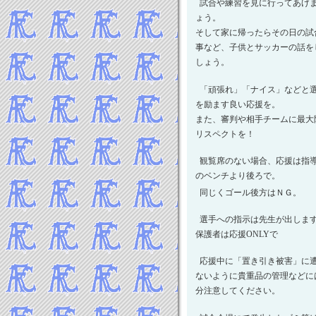
2024年5月
試合や練習を見に行ってあげ
2024年4月
ょう。
そして家に帰ったらその日の試
2024年3月
事など、子供とサッカーの話を
2024年2月
しょう。
2024年1月
-----2023年 試合結果▼
「頑張れ」「ナイス」などと
2023年12月
を励ます良い応援を。
2023年11月
また、審判や相手チームに最大
リスペクトを！
2023年10月
2023年9月
観覧席のない場合、応援は指
2023年8月
のベンチより後ろで。
2023年7月
同じくゴール後方はＮＧ。
2023年5月
選手への指示は先生が出しま
2023年4月
保護者は応援ONLYで
2023年3月
2023年2月
応援中に「置き引き被害」に
2023年1月
ないように貴重品の管理などに
-----2022年 試合結果▼
分注意してください。
2022年12月