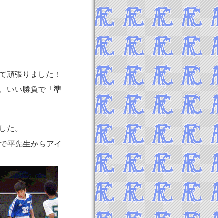
て頑張りました！
、いい勝負で「
準
した。
ので平先生からアイ