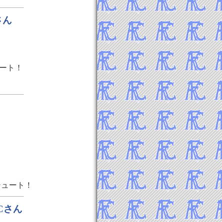
さん
ート！
！
シュート！
Cさん