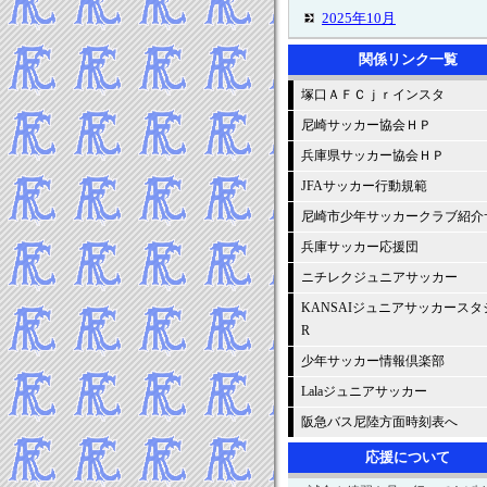
2025年10月
2025年9月
関係リンク一覧
2025年8月
塚口ＡＦＣｊｒインスタ
2025年7月
2025年6月
尼崎サッカー協会ＨＰ
2025年5月
兵庫県サッカー協会ＨＰ
2025年4月
JFAサッカー行動規範
2025年3月
尼崎市少年サッカークラブ紹介
2025年2月
兵庫サッカー応援団
2025年1月
ニチレクジュニアサッカー
-----2024年 試合結果▼
2024年12月
KANSAIジュニアサッカースタ
R
2024年11月
2024年10月
少年サッカー情報倶楽部
2024年9月
Lalaジュニアサッカー
2024年8月
阪急バス尼陸方面時刻表へ
2024年7月
応援について
2024年6月