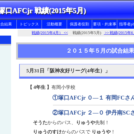
塚口AFCjr 戦績(2015年5月)
試合結果
トピックス
活動概要
保護者役割
要項・約束事
指導者ph
戦績(2015年4月） <<
戦績(2015年5月)
>> 戦績(2015年
練習について
お当番など育成会活動
塚口AFCJr 要綱
試合・遠征について
親のための１０の心得
健康と安全に関して
２０１５年５月の試合結
合宿について
塚口AFC.Jｒ育成会会則
幼児サッカーについて
5月31日「阪神友好リーグ(4年生）」
ママさんサッカー
【 4年生 】
有岡小学校
①塚口AFCjr ０—１ 有岡FCさ
②塚口AFCjr ２—０ 伊丹南SC
そうた
からのパス、
りゅうや
先制！
りゅうのすけ
からのパスで
りゅうや
！