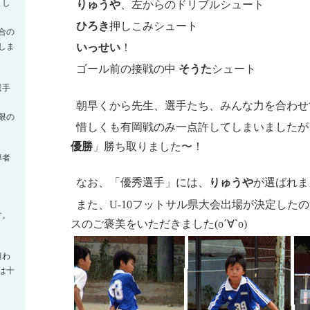
まし
りゅうや
、左からのドリブルシュート
ひろき
押しこみシュート
合の
いっせい
！
しま
ゴール前の接戦の中
そうた
シュート
選手
朝早くから先生、選手たち、みんな力を合わせ
限の
惜しくも有岡戦のみ一点許してしまいましたが
優勝
」勝ち取りました〜！
導者
なお、「優秀選手」には、
りゅうや
が選ばれま
また、U-10フットサル県大会出場が決定した
す。
スのご褒美をいただきました(о´∀`о)
遭わ
は十