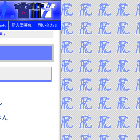
oto
新入団募集
問い合わせ
6月）
見学・体験など
クラブ会費、服装等
果
ん
さん