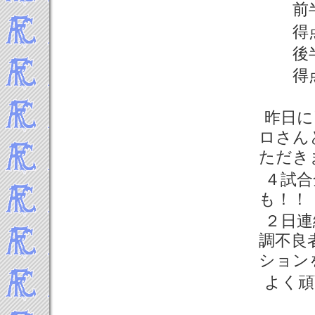
前
得
後
得
昨日に
ロさん
ただき
４試合
も！！
２日連
調不良
ション
よく頑