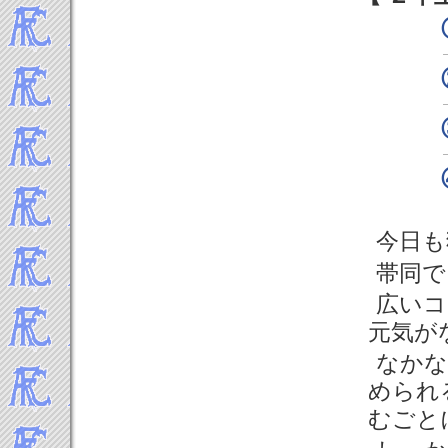
今日も
帯同で
広いコ
元気が
なかな
められ
むごと