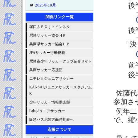
後
2025年10月
2025年9月
関係リンク一覧
2025年8月
塚口ＡＦＣｊｒインスタ
2025年7月
後
2025年6月
尼崎サッカー協会ＨＰ
2025年5月
「決
兵庫県サッカー協会ＨＰ
2025年4月
JFAサッカー行動規範
2025年3月
尼崎市少年サッカークラブ紹介サイト
前
2025年2月
兵庫サッカー応援団
2025年1月
後
ニチレクジュニアサッカー
-----2024年 試合結果▼
2024年12月
KANSAIジュニアサッカースタジアム
佐藤代
R
2024年11月
参加さ
2024年10月
少年サッカー情報倶楽部
2024年9月
例年二
Lalaジュニアサッカー
2024年8月
で、縮
阪急バス尼陸方面時刻表へ
2024年7月
応援について
2024年6月