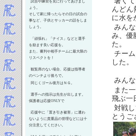
暑くて
2024年5月
試合や練習を見に行ってあげまし
2024年4月
んどん
ょう。
そして家に帰ったらその日の試合の
2024年3月
に水を
事など、子供とサッカーの話をしま
2024年2月
みんな
しょう。
2024年1月
み、優
-----2023年 試合結果▼
「頑張れ」「ナイス」などと選手
た。
2023年12月
を励ます良い応援を。
2023年11月
また、審判や相手チームに最大限の
チーム
リスペクトを！
2023年10月
した。
2023年9月
観覧席のない場合、応援は指導者
2023年8月
のベンチより後ろで。
みんな
2023年7月
同じくゴール後方はＮＧ。
2023年5月
また一
選手への指示は先生が出します。
2023年4月
飛ぶ一
保護者は応援ONLYで
2023年3月
対戦し
2023年2月
応援中に「置き引き被害」に遭わ
とうご
2023年1月
ないように貴重品の管理などには十
-----2022年 試合結果▼
分注意してください。
2022年12月