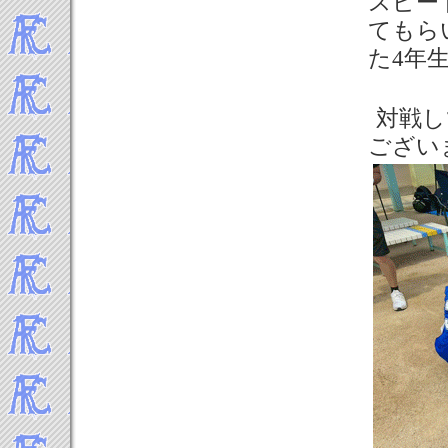
スピー
てもら
た4年
対戦し
ござい