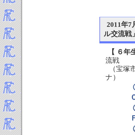
2011
ル交流戦
【 ６年
流戦
（宝塚市
ナ）