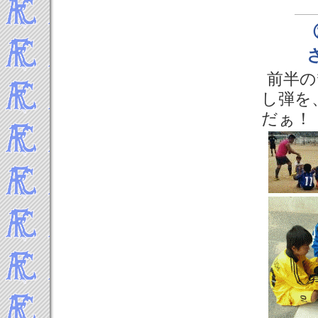
前半の
し弾を
だぁ！