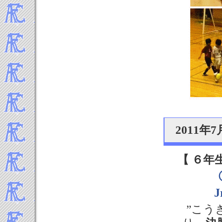
2011
【 ６年
”こう