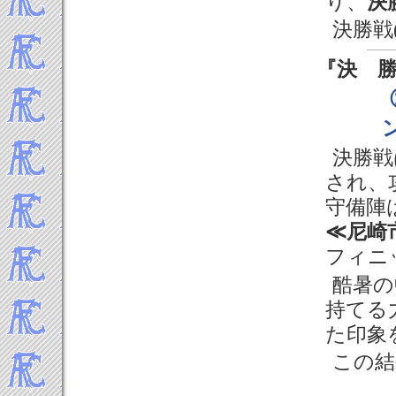
り、
決
決勝戦
『決 
決勝戦
され、
守備陣
≪尼崎
フィニ
酷暑の
持てる
た印象
この結