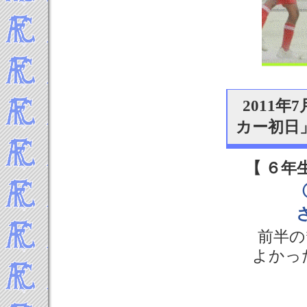
2011
カー初日
【 ６年
前半の
よかっ