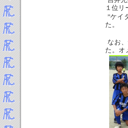
１位リ
”ケイ
た。
なお、
た。オ