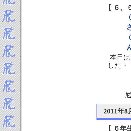
【 ６、
本日は
した・
2011
【 ６年