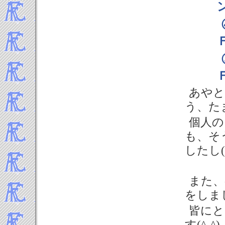
あやと
う、た
個人の
も、そ
したし(*
また、
をしま
皆にと
す(^-^)