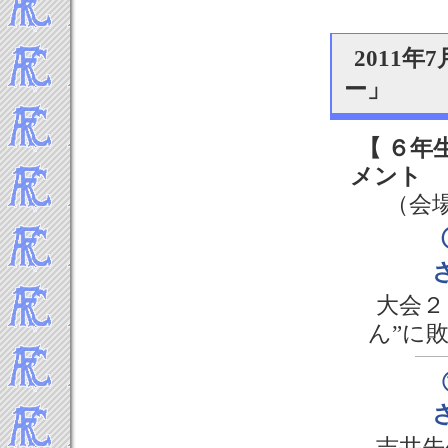
2011
ー」
【 ６年
メント
（会場
大会２
ん”に
吉井先