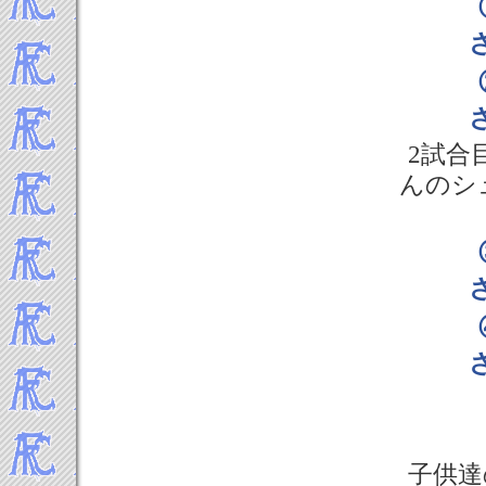
2試合
んのシ
子供達