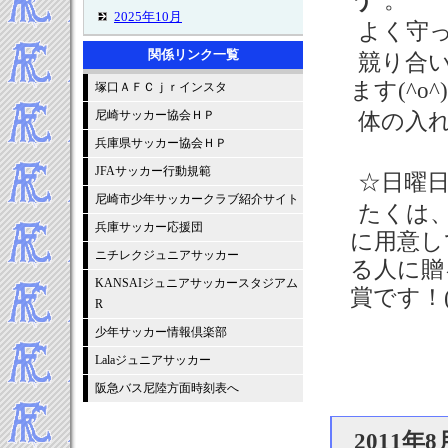
う
”。
2025年10月
よく守っ
2025年9月
関係リンク一覧
競り合
2025年8月
ます(^o^)
塚口ＡＦＣｊｒインスタ
2025年7月
2025年6月
尼崎サッカー協会ＨＰ
体の入れ
2025年5月
兵庫県サッカー協会ＨＰ
2025年4月
JFAサッカー行動規範
☆日曜日
2025年3月
尼崎市少年サッカークラブ紹介サイト
たくは
2025年2月
兵庫サッカー応援団
2025年1月
に用意し
ニチレクジュニアサッカー
-----2024年 試合結果▼
る人に贈
2024年12月
KANSAIジュニアサッカースタジアム
賞です！(
R
2024年11月
2024年10月
少年サッカー情報倶楽部
2024年9月
Lalaジュニアサッカー
2024年8月
阪急バス尼陸方面時刻表へ
2024年7月
2024年6月
2011