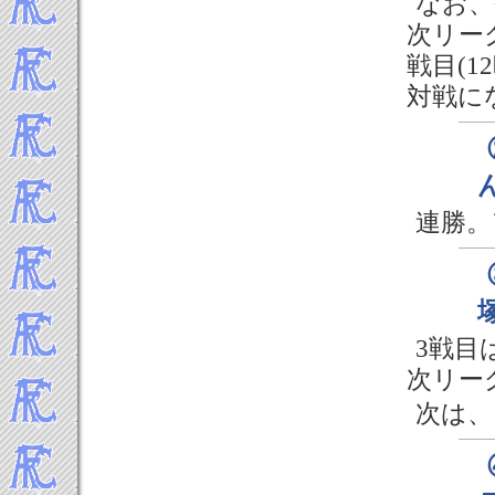
なお、
次リーグ
戦目(1
対戦に
連勝。
3戦目
次リー
次は、