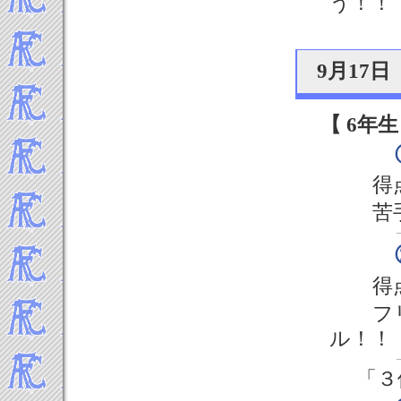
う！！
9月17
【 6年生
得
苦
得
フ
ル！！
「３