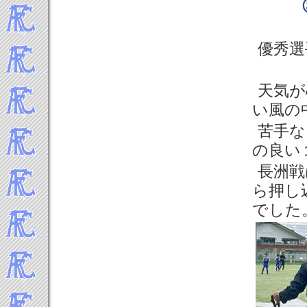
優秀
天気が
い風の
苦手な
の良い
長洲戦
ら押し
でした