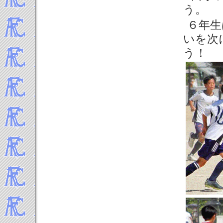
う。
６年生
いを次
う！