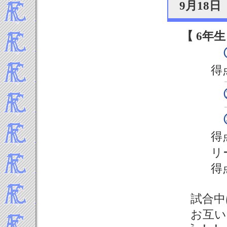
9月18
【 6年生
得
得
リ
得
試合中
お互い