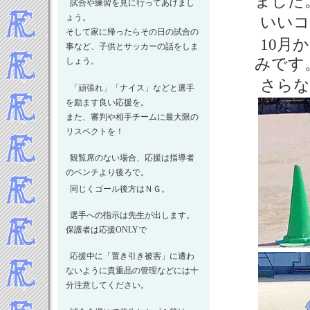
ました
2024年5月
試合や練習を見に行ってあげまし
2024年4月
ょう。
いいコ
そして家に帰ったらその日の試合の
2024年3月
10月
事など、子供とサッカーの話をしま
2024年2月
みです
しょう。
2024年1月
さらな
-----2023年 試合結果▼
「頑張れ」「ナイス」などと選手
2023年12月
を励ます良い応援を。
2023年11月
また、審判や相手チームに最大限の
リスペクトを！
2023年10月
2023年9月
観覧席のない場合、応援は指導者
2023年8月
のベンチより後ろで。
2023年7月
同じくゴール後方はＮＧ。
2023年5月
選手への指示は先生が出します。
2023年4月
保護者は応援ONLYで
2023年3月
2023年2月
応援中に「置き引き被害」に遭わ
2023年1月
ないように貴重品の管理などには十
-----2022年 試合結果▼
分注意してください。
2022年12月