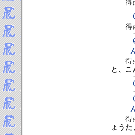
得
得
得
と、こ
得
ょうた