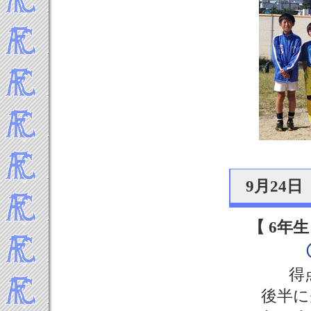
9月24
【 6年生
得
後半に