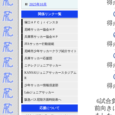
得
2025年10月
2025年9月
関係リンク一覧
2025年8月
得
塚口ＡＦＣｊｒインスタ
2025年7月
2025年6月
尼崎サッカー協会ＨＰ
2025年5月
兵庫県サッカー協会ＨＰ
2025年4月
得
JFAサッカー行動規範
2025年3月
尼崎市少年サッカークラブ紹介サイト
2025年2月
兵庫サッカー応援団
2025年1月
得
ニチレクジュニアサッカー
-----2024年 試合結果▼
2024年12月
KANSAIジュニアサッカースタジアム
R
2024年11月
得
2024年10月
少年サッカー情報倶楽部
2024年9月
Lalaジュニアサッカー
2024年8月
阪急バス尼陸方面時刻表へ
6試合
2024年7月
前向き
応援について
2024年6月